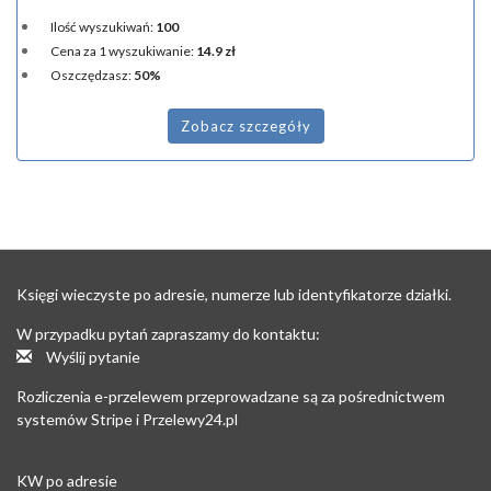
Ilość wyszukiwań:
100
Cena za 1 wyszukiwanie:
14.9 zł
Oszczędzasz:
50%
Zobacz szczegóły
Księgi wieczyste po adresie, numerze lub identyfikatorze działki.
W przypadku pytań zapraszamy do kontaktu:
Wyślij pytanie
Rozliczenia e-przelewem przeprowadzane są za pośrednictwem
systemów Stripe i Przelewy24.pl
KW po adresie