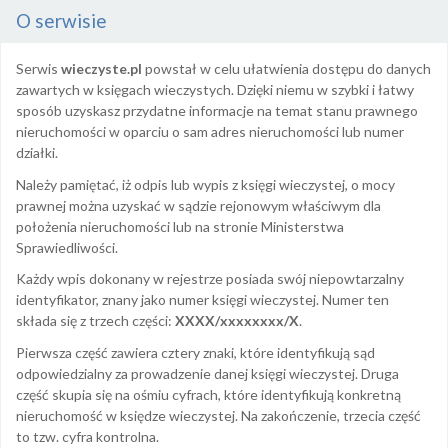
O serwisie
Serwis
wieczyste.pl
powstał w celu ułatwienia dostępu do danych
zawartych w księgach wieczystych. Dzięki niemu w szybki i łatwy
sposób uzyskasz przydatne informacje na temat stanu prawnego
nieruchomości w oparciu o sam adres nieruchomości lub numer
działki.
Należy pamiętać, iż odpis lub wypis z księgi wieczystej, o mocy
prawnej można uzyskać w sądzie rejonowym właściwym dla
położenia nieruchomości lub na stronie Ministerstwa
Sprawiedliwości.
Każdy wpis dokonany w rejestrze posiada swój niepowtarzalny
identyfikator, znany jako numer księgi wieczystej. Numer ten
składa się z trzech części:
XXXX/xxxxxxxx/X
.
Pierwsza część zawiera cztery znaki, które identyfikują sąd
odpowiedzialny za prowadzenie danej księgi wieczystej. Druga
część skupia się na ośmiu cyfrach, które identyfikują konkretną
nieruchomość w księdze wieczystej. Na zakończenie, trzecia część
to tzw. cyfra kontrolna.